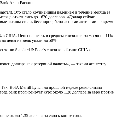
 Bank Алан Раскин.
артал). Это стало крупнейшим падением в течение месяца за
месяца откатились до 1620 долларов. «Доллар сейчас
овые активы стали, бесспорно, безопасными активами во время
% в США. Цены на нефть в среднем снизились за месяц на 11%
огда цены на медь упали на 50%.
ентство Standard & Poor’s снизило рейтинг США с
конец доллара как резервной валюты», — заявил агентству
Так, BofA Merrill Lynch на прошлой неделе резко снизил
 года банк прогнозирует курс около 1,28 доллара за евро против
вне около 1,35 доллара за евро к концу года.