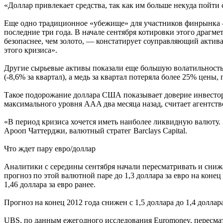
«Доллар привлекает средства, так как им больше некуда пойти
Еще одно традиционное «убежище» для участников финрынка — 
последние три года. В начале сентября котировки этого драгме
безопаснее, чем золото, — констатирует соуправляющий актив
этого кризиса».
Другие сырьевые активы показали еще большую волатильность и
(-8,6% за квартал), а медь за квартал потеряла более 25% цены
Такое подорожание доллара США показывает доверие инвесторо
максимального уровня AAA два месяца назад, считает агентств
«В период кризиса хочется иметь наиболее ликвидную валюту. 
Арооп Чаттерджи, валютный стратег Barclays Capital.
Что ждет пару евро/доллар
Аналитики с середины сентября начали пересматривать и снижа
прогноз по этой валютной паре до 1,3 доллара за евро на конец
1,46 доллара за евро ранее.
Прогноз на конец 2012 года снижен с 1,5 доллара до 1,4 доллара 
UBS, по данным ежегодного исследования Euromoney, пересматри