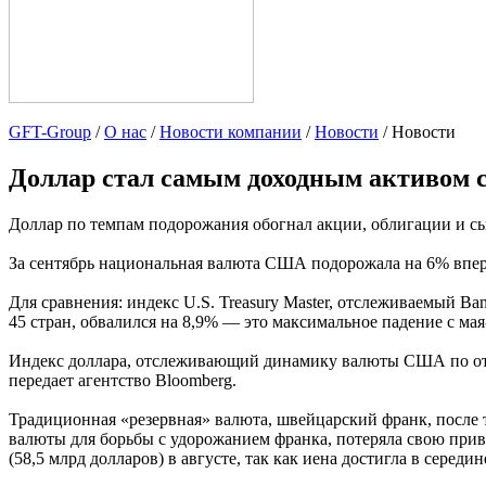
GFT-Group
/
О нас
/
Новости компании
/
Новости
/ Новости
Доллар стал самым доходным активом с
Доллар по темпам подорожания обогнал акции, облигации и сы
За сентябрь национальная валюта США подорожала на 6% впервые
Для сравнения: индекс U.S. Treasury Master, отслеживаемый Ba
45 стран, обвалился на 8,9% — это максимальное падение с мая
Индекс доллара, отслеживающий динамику валюты США по отно
передает агентство Bloomberg.
Традиционная «резервная» валюта, швейцарский франк, после 
валюты для борьбы с удорожанием франка, потеряла свою привл
(58,5 млрд долларов) в августе, так как иена достигла в середи