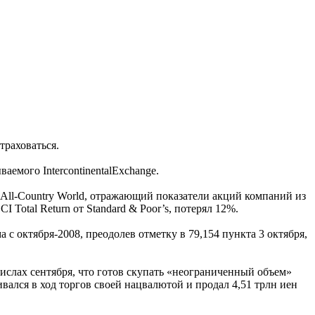
траховаться.
емого IntercontinentalExchange.
CI All-Country World, отражающий показатели акций компаний из
Total Return от Standard & Poor’s, потерял 12%.
октября-2008, преодолев отметку в 79,154 пункта 3 октября,
ислах сентября, что готов скупать «неограниченный объем»
ался в ход торгов своей нацвалютой и продал 4,51 трлн иен