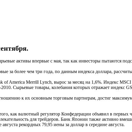
ентября.
рьевые активы впервые с мая, так как инвесторы пытаются подс
 за более чем три года, по данным индекса доллара, рассчитыва
nk of America Merrill Lynch, вырос за месяц на 1,6%. Индекс MS
-2010. Сырьевые товары, колебания которых отражает индекс GSCI 
шению к их основным торговым партнерам, достиг максимума с 
того, как валютный регулятор Конфедерации объявил в первых ч
екательность для трейдеров. Банк Японии также активно вмешив
не августа рекордных 79,95 иены за доллар в середине августа.