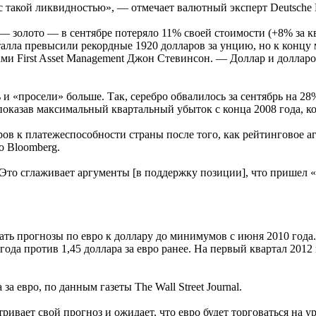
 с такой ликвидностью», — отмечает валютный эксперт Deutsche
золото — в сентябре потеряло 11% своей стоимости (+8% за кв
талла превысили рекордные 1920 долларов за унцию, но к концу 
ами First Asset Management Джон Стевинсон. — Доллар и доллар
 «просели» больше. Так, серебро обвалилось за сентябрь на 28
, показав максимальный квартальный убыток с конца 2008 года, к
в к платежеспособности страны после того, как рейтинговое аг
о Bloomberg.
Это сглаживает аргументы [в поддержку позиции], что пришел «
ть прогнозы по евро к доллару до минимумов с июня 2010 года. 
 года против 1,45 доллара за евро ранее. На первый квартал 2012
за евро, по данным газеты The Wall Street Journal.
вает свой прогноз и ожидает, что евро будет торговаться на уро