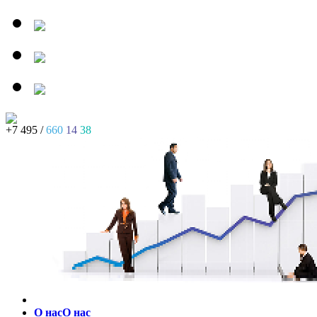
+7 495 /
660
14
38
О нас
О нас