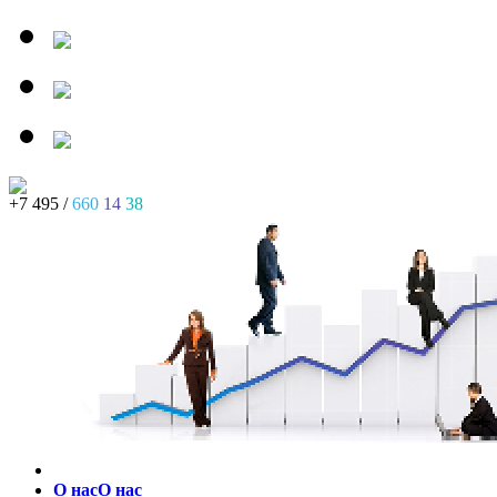
+7 495 /
660
14
38
О нас
О нас