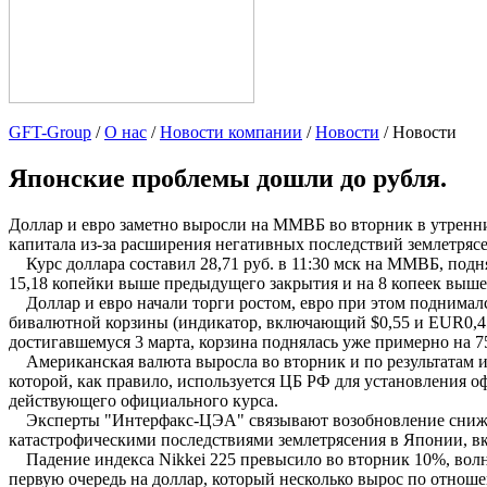
GFT-Group
/
О нас
/
Новости компании
/
Новости
/ Новости
Японские проблемы дошли до рубля.
Доллар и евро заметно выросли на ММВБ во вторник в утренни
капитала из-за расширения негативных последствий землетряс
Курс доллара составил 28,71 руб. в 11:30 мск на ММВБ, подня
15,18 копейки выше предыдущего закрытия и на 8 копеек выш
Доллар и евро начали торги ростом, евро при этом поднимался
бивалютной корзины (индикатор, включающий $0,55 и EUR0,45)
достигавшемуся 3 марта, корзина поднялась уже примерно на 7
Американская валюта выросла во вторник и по результатам инд
которой, как правило, используется ЦБ РФ для установления оф
действующего официального курса.
Эксперты "Интерфакс-ЦЭА" связывают возобновление снижени
катастрофическими последствиями землетрясения в Японии, 
Падение индекса Nikkei 225 превысило во вторник 10%, волна
первую очередь на доллар, который несколько вырос по отноше