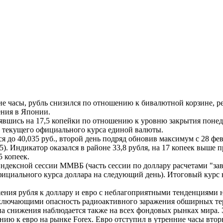
е часы, рубль снизился по отношению к бивалютной корзине, р
ения в Японии.
вшись на 17,5 копейки по отношению к уровню закрытия понедель
е текущего официального курса единой валюты.
 до 40,035 руб., второй день подряд обновив максимум с 28 фев
. Индикатор оказался в районе 33,8 рубля, на 17 копеек выше
5 копеек.
ексной сессии ММВБ (часть сессии по доллару расчетами "завтр
ициального курса доллара на следующий день). Итоговый курс на
я рубля к доллару и евро с неблагоприятными тенденциями н
включающими опасность радиоактивного заражения обширных те
 снижения наблюдается также на всех фондовых рынках мира. Эт
нию к евро на рынке Forex. Евро отступил в утренние часы вторн