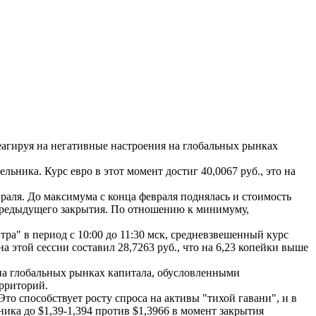
еагируя на негативные настроения на глобальных рынках
ника. Курс евро в этот момент достиг 40,0067 руб., это на
раля. До максимума с конца февраля поднялась и стоимость
 предыдущего закрытия. По отношению к минимуму,
а" в период с 10:00 до 11:30 мск, средневзвешенный курс
 этой сессии составил 28,7263 руб., что на 6,23 копейки выше
а глобальных рынках капитала, обусловленными
рриторий.
о способствует росту спроса на активы "тихой гавани", и в
ика до $1,39-1,394 против $1,3966 в момент закрытия