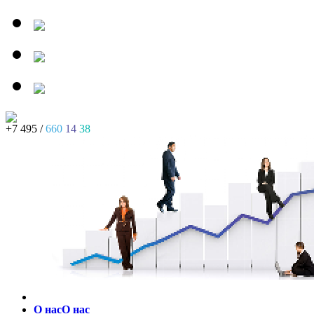
+7 495 /
660
14
38
О нас
О нас